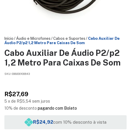
Início
/
Áudio e Microfones
/
Cabos e Suportes
/
Cabo Auxiliar De
Áudio P2/p2 1,2 Metro Para Caixas De Som
Cabo Auxiliar De Áudio P2/p2
1,2 Metro Para Caixas De Som
SKU:
008000100643
R$27,69
5
x
de
R$5,54
sem juros
10% de desconto
pagando com Boleto
R$24,92
com 10% desconto à vista