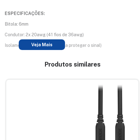
ESPECIFICAÇÕES:
Bitola: 6mm
Condutor: 2x 20awg (41 fios de 36awg)
Veja Mais
Isolamento: Polietileno (ajuda a proteger o sinal)
Produtos similares
ITENS INCLUSOS:
01 Cabo Balanceado MXT XLR Macho Fêmea 5 m.
Marca: MXT
Garantia: 3 meses contra defeitos de fabricação e não de uso