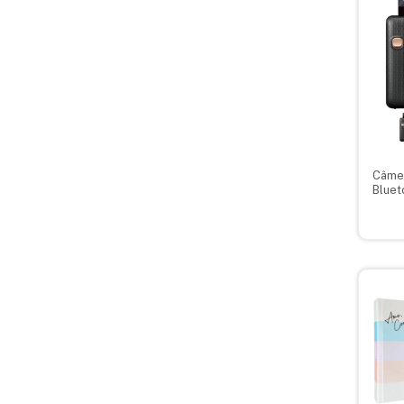
Câmer
Bluet
Hibri
fotos