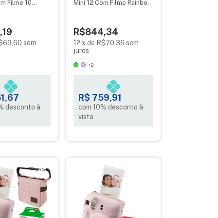
om Filme 10
Mini 12 Com Filme Rainbow
 Filme 10 Sky
+ Filme Macaron
,19
R$844,34
$69,60
sem
12
x
de
R$70,36
sem
juros
+2
1,67
R$ 759,91
% desconto à
com 10% desconto à
vista