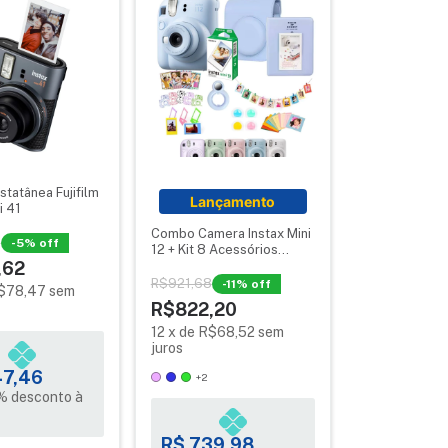
statânea Fujifilm
Lançamento
i 41
Combo Camera Instax Mini
7
-
5
% off
12 + Kit 8 Acessórios
,62
Album Bolsa Filme
R$921,68
-
11
% off
$78,47
sem
R$822,20
12
x
de
R$68,52
sem
juros
47,46
+2
% desconto à
R$ 739,98