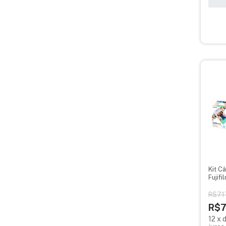
Kit C
Fujifi
Filme
R$71
R$7
12
x