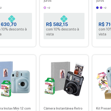
juros
juros
+2
+2
+2
 630,70
R$ 582,15
R$ 71
 10% desconto à
com 10% desconto à
com 10
a
vista
vista
a Instax Mini 12 com
Câmera Instantânea Retro
Kit Prese