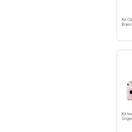
Kit C
Branc
+ Álb
Kit In
Origi
Álbu