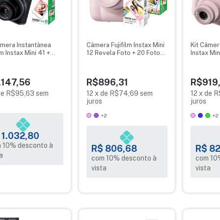
âmera Instantânea
Câmera Fujifilm Instax Mini
Kit Câmer
lm Instax Mini 41 +
12 Revela Foto + 20 Fotos
Instax Min
 20 Poses
+ 10 Fotos Macaron
Fotos + B
.147,56
R$896,31
R$919
de
R$95,63
sem
12
x
de
R$74,69
sem
12
x
de
R
juros
juros
+2
+2
 1.032,80
 10% desconto à
R$ 806,68
R$ 82
a
com 10% desconto à
com 10
vista
vista