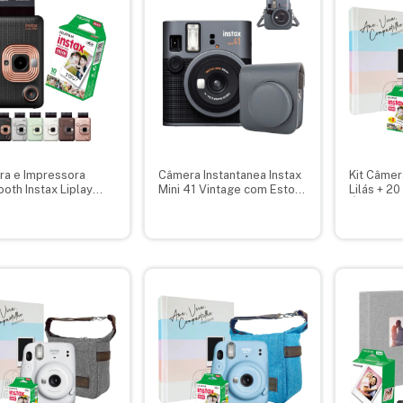
a e Impressora
Câmera Instantanea Instax
Kit Câmera
ooth Instax Liplay
Mini 41 Vintage com Estojo
Lilás + 20
da 2 em 1 + Filme 10
Case proteção
Álbum