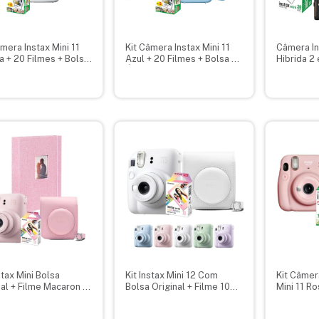
âmera Instax Mini 11
Kit Câmera Instax Mini 11
Câmera In
a + 20 Filmes + Bolsa
Azul + 20 Filmes + Bolsa +
Hibrida 2
um
Álbum
Fotos + C
Álbum
stax Mini Bolsa
Kit Instax Mini 12 Com
Kit Câmera
nal + Filme Macaron e
Bolsa Original + Filme 10
Mini 11 Ro
m
Fotos Macaron
Filmes + 