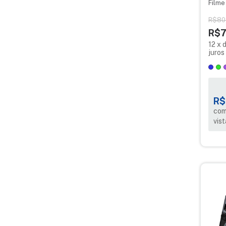
Filme
Revel
R$80
R$7
12
x
juros
R$
com
vist