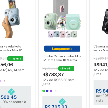
a Revela Foto
Câmera In
Lançamento
lm Instax Mini 12
Instax Min
Combo Camera Instax Mini
6,04
R$990,1
-
11
% off
12 Com Filme 10 Mermaid +
56,06
Album e Bolsa Fujifilm
R$941
R$803,35
-
2
% off
de
R$46,34
sem
12
x
de
R
R$783,37
juros
12
x
de
R$65,28
sem
+2
juros
R$ 8
+2
com 10
 500,45
vista
 10% desconto à
R$ 705,03
a