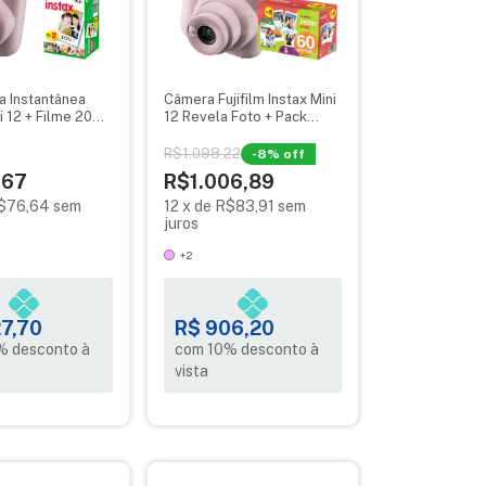
a Instantânea
Câmera Fujifilm Instax Mini
i 12 + Filme 20
12 Revela Foto + Pack
olsa
Filme 60 Fotos
R$1.098,22
-
8
% off
,67
R$1.006,89
$76,64
sem
12
x
de
R$83,91
sem
juros
+2
7,70
R$ 906,20
% desconto à
com 10% desconto à
vista