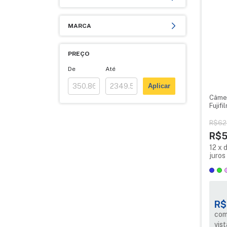
MARCA
PREÇO
De
Até
Aplicar
Câmer
Fujifi
R$62
R$5
12
x
juros
R$
com
vist