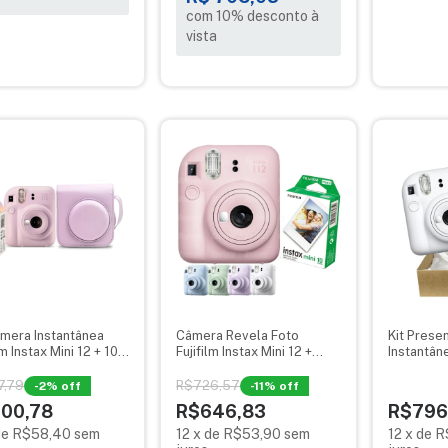
com 10% desconto à
vista
âmera Instantânea
Câmera Revela Foto
Kit Prese
lm Instax Mini 12 + 10
Fujifilm Instax Mini 12 +
Instantâne
s Mermaid Tail
Filme 10 Fotos
Com 20 F
7,79
R$726,57
-
2
% off
-
11
% off
00,78
R$646,83
R$796
de
R$58,40
sem
12
x
de
R$53,90
sem
12
x
de
R