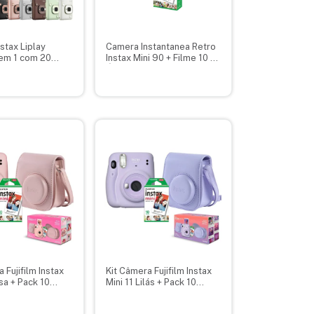
stax Liplay
Camera Instantanea Retro
 em 1 com 20
Instax Mini 90 + Filme 10 +
artão 32GB +
Álbum
 Fujifilm Instax
Kit Câmera Fujifilm Instax
sa + Pack 10
Mini 11 Lilás + Pack 10
Bolsa Rosa
Filmes + Bolsa Lilás