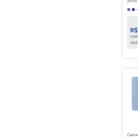
juros
R$
com
vist
Camer