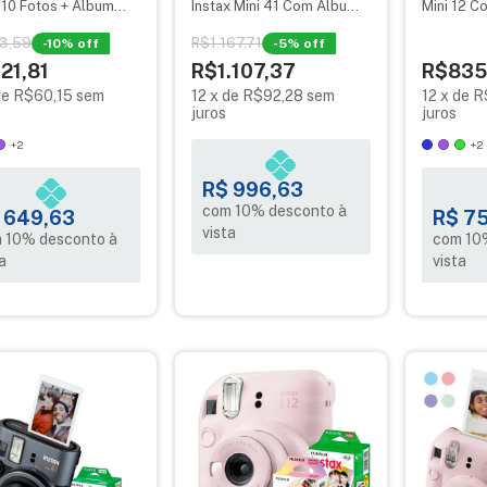
 10 Fotos + Álbum
Instax Mini 41 Com Album
Mini 12 C
a Foto na hora
E Filme 10 Fotos
Macaron +
blue
3,59
R$1.167,71
-
10
% off
-
5
% off
21,81
R$1.107,37
R$835
de
R$60,15
sem
12
x
de
R$92,28
sem
12
x
de
R
juros
juros
+2
+2
R$ 996,63
com 10% desconto à
 649,63
R$ 75
vista
 10% desconto à
com 10
a
vista