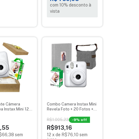
com 10% desconto à
vista
nte Câmera
Combo Camera Instax Mini
a Instax Mini 12
Revela Foto + 20 Fotos +
otos
Bolsa + Álbum
R$1.005,23
-
9
% off
,55
R$913,16
$66,38
sem
12
x
de
R$76,10
sem