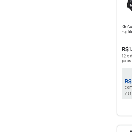
Kit C
Fujifi
Filme
R$1
12
x
juros
R$
com
vist