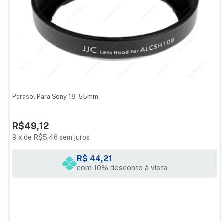
Não caia em armadilhas da web,compre com quem tem tradição
no mercado e sede própria oferecendo garantia e procedência do
produto.
Parasol Para Sony 18-55mm
R$49,12
9
x
de
R$5,46
sem juros
R$ 44,21
com 10% desconto à vista