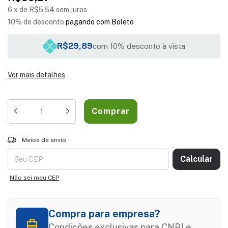
6
x
de
R$5,54
sem juros
10% de desconto
pagando com Boleto
R$29,89
com 10% desconto à vista
Ver mais detalhes
Entregas para o CEP:
ALTERAR CEP
Meios de envio
Calcular
Não sei meu CEP
Compra para empresa?
Condições exclusivas para CNPJ e