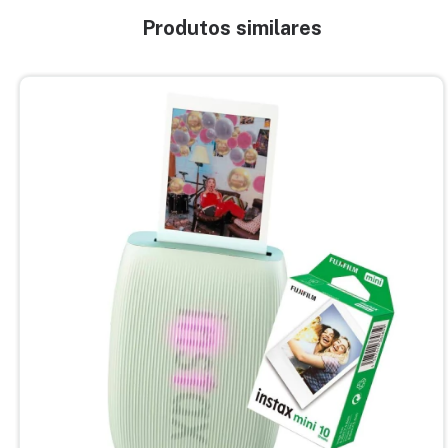
na foto para poderem acessar o vídeo.
Produtos similares
Além de imprimir pelo app, você também pode fazer movimentos
com a impressora para que ela imprima e reimprima.
Match Test
A impressora imprime uma foto sua e de um amigo, analisa sua
compatibilidade e imprime uma pontuação de até 100 na foto.
Se você preferir questionários, responda às perguntas e imprima
os resultados em uma foto.
INSTAX-Rich
para cores mais vibrantes ou o modo
INSTAX-
Natural
para uma aparência mais orgânica