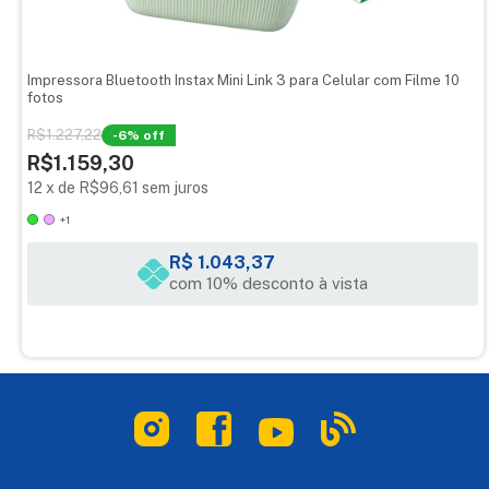
ESPECIFICAÇÕES TÉCNICAS:
Alimentação:
Bateria interna recarregável
Impressora Bluetooth Instax Mini Link 3 para Celular com Filme 10
fotos
Filme compatível:
Filme Fujifilm Instax Mini
R$1.227,22
-
6
% off
R$1.159,30
12
x
de
R$96,61
sem juros
TAMANHO DA FOTO:
+1
Tamanho do quadro:
5,4 x 8,6 cm
R$ 1.043,37
Tamanho da foto:
4,6 x 6,2 cm
com 10% desconto à vista
Dimensões da impressora:
9,2 cm × 3,6 cm × 12,6 cm 210g