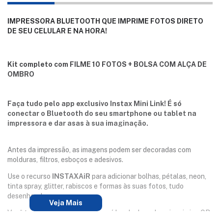
IMPRESSORA BLUETOOTH QUE IMPRIME FOTOS DIRETO
DE SEU CELULAR E NA HORA!
Kit completo com FILME 10 FOTOS + BOLSA COM ALÇA DE
OMBRO
Faça tudo pelo app exclusivo Instax Mini Link! É só
conectar o Bluetooth do seu smartphone ou tablet na
impressora e dar asas à sua imaginação.
Antes da impressão, as imagens podem ser decoradas com
molduras, filtros, esboços e adesivos.
Use o recurso
INSTAXAiR
para adicionar bolhas, pétalas, neon,
tinta spray, glitter, rabiscos e formas às suas fotos, tudo
desenhando no ar.
Veja Mais
Você também poderá gravar um vídeo do desenho e imprimir o QR