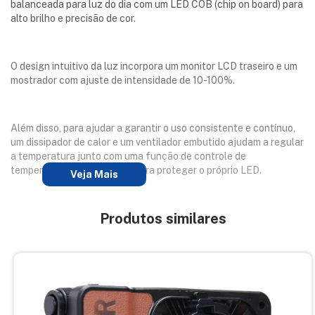
balanceada para luz do dia com um LED COB (chip on board) para
alto brilho e precisão de cor.
O design intuitivo da luz incorpora um monitor LCD traseiro e um
mostrador com ajuste de intensidade de 10-100%.
Além disso, para ajudar a garantir o uso consistente e contínuo,
um dissipador de calor e um ventilador embutido ajudam a regular
a temperatura junto com uma função de controle de
temperatura especializada para proteger o próprio LED.
Veja Mais
Produtos similares
A luz também está configurada para aceitar modificadores de
luz com encaixe Bowens e acessórios com encaixe tipo
sombrinha.