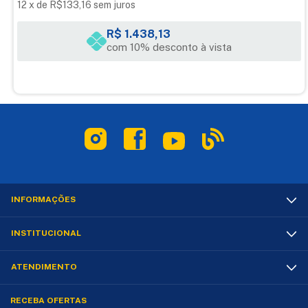
12
x
de
R$133,16
sem juros
01 Iluminador Godox SL60W;
R$ 1.438,13
01 Protetor da lâmpada;
com 10% desconto à vista
01 Panela refletora;
01 Controle Remoto Godox RC-A5II;
01 Cabo de força.
Marca: Godox
Garantia: 6 meses
INFORMAÇÕES
INSTITUCIONAL
ATENDIMENTO
RECEBA OFERTAS