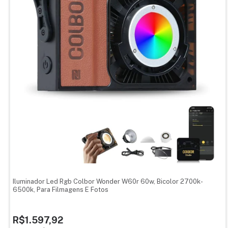
ESPECIFICAÇÕES TÉCNICAS:
Sistema sem fio com 32 canais em 16 grupos.
Encaixe padrão bowens e tipo sombrinha.
Suporte articulado 5/8" para fixar em tripé de iluminação
Potência de 60W 5600K 4500 lumens
CRI 95
Dimensões: 23.0 x 24.0 x 14.0 cm
Peso: 1,6kg
Bivolt
Iluminador Led Rgb Colbor Wonder W60r 60w, Bicolor 2700k-
6500k, Para Filmagens E Fotos
R$1.597,92
ITENS INCLUSOS: