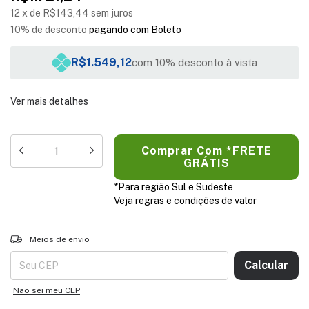
12
x
de
R$143,44
sem juros
10% de desconto
pagando com Boleto
R$1.549,12
com 10% desconto à vista
Ver mais detalhes
*Para região Sul e Sudeste
Veja regras e condições de valor
Entregas para o CEP:
ALTERAR CEP
Meios de envio
Calcular
Não sei meu CEP