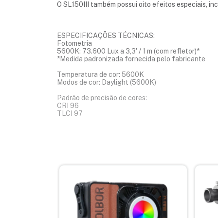
O SL150III também possui oito efeitos especiais, incl
ESPECIFICAÇÕES TÉCNICAS:
Fotometria
5600K: 73.600 Lux a 3,3' / 1 m (com refletor)*
*Medida padronizada fornecida pelo fabricante
Temperatura de cor: 5600K
Modos de cor: Daylight (5600K)
Padrão de precisão de cores:
CRI 96
TLCI 97
Dimmer embutido: • 0 a 100%
Sistema de refrigeração: Combo Ventilador/Passivo
Efeitos pré-programados: Sim
Suporte de acessório frontal: Bowens S
Tipo de controle remoto sem fio: Rádio Bluetooth /
Compatível com aplicativo móvel Sim: Aplicativo An
Funcionalidade do aplicativo: Controle remoto
Canais sem fio: 32