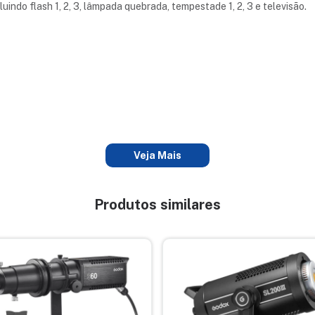
uindo flash 1, 2, 3, lâmpada quebrada, tempestade 1, 2, 3 e televisão.
Veja Mais
Produtos similares
RF *Remoto não incluído
droid e iOS Nome do aplicativo: Godox Light