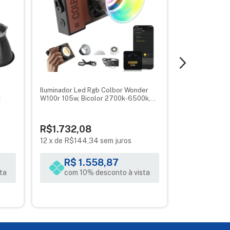
Iluminador Led Rgb Colbor Wonder
Iluminador Led
t
W100r 105w, Bicolor 2700k-6500k,
330W LA300R E
Para Filmagens E Fotos
R$1.732,08
R$5.679,7
12
x
de
R$144,34
sem juros
12
x
de
R$473
R$ 1.558,87
R$ 5
ta
com 10% desconto à vista
com 10