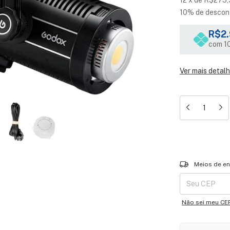
12
x
de
R$275,
10% de descon
R$2.
com 10
Ver mais detal
Entregas para o 
Meios de en
Não sei meu CE