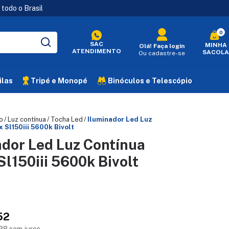
todo o Brasil
0
SAC
MINHA
Olá!
Faça login
ATENDIMENTO
SACOLA
Ou cadastre-se
ilas
Tripé e Monopé
Binóculos e Telescópio
o
/
Luz contínua
/
Tocha Led
/
Iluminador Led Luz
 Sl150iii 5600k Bivolt
ador Led Luz Contínua
l150iii 5600k Bivolt
52