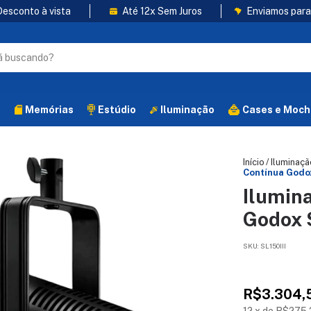
esconto à vista
Até 12x Sem Juros
Enviamos para 
s
Memórias
Estúdio
Iluminação
Cases e Moch
Início
/
Iluminaçã
Contínua Godox
Ilumin
Godox S
SKU:
SL150III
R$3.304,