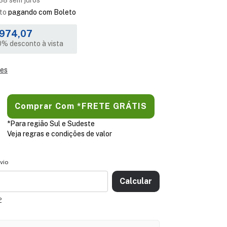
38
sem juros
to
pagando com Boleto
974,07
% desconto à vista
hes
*Para região Sul e Sudeste
Veja regras e condições de valor
CEP:
ALTERAR CEP
vio
Calcular
P