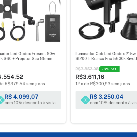
C
ra IEC
inador Led Godox Fresnel 60w
Iluminador Cob Led Godox 215w
k S60 + Projetor Sap 85mm
Sl200 Iii Branco Frio 5600k Bivol
R$3.853,08
-
6
% off
 montagem em jugo)
4.554,52
R$3.611,16
de
R$379,54
sem juros
12
x
de
R$300,93
sem juros
R$ 4.099,07
R$ 3.250,04
com 10% desconto à vista
com 10% desconto à vis