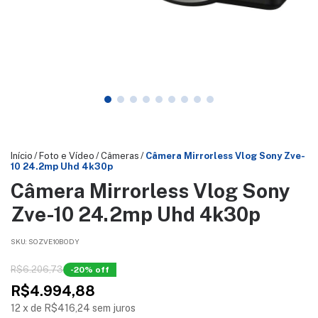
Início
/
Foto e Vídeo
/
Câmeras
/
Câmera Mirrorless Vlog Sony Zve-
10 24.2mp Uhd 4k30p
Câmera Mirrorless Vlog Sony
Zve-10 24.2mp Uhd 4k30p
SKU:
SOZVE10BODY
R$6.206,73
-
20
% off
R$4.994,88
12
x
de
R$416,24
sem juros