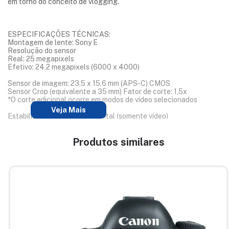
em torno do conceito de vlogging.
ESPECIFICAÇÕES TÉCNICAS:
Montagem de lente: Sony E
Resolução do sensor
Real: 25 megapixels
Efetivo: 24,2 megapixels (6000 x 4000)
Sensor de imagem: 23,5 x 15,6 mm (APS-C) CMOS
Sensor Crop (equivalente a 35 mm) Fator de corte: 1,5x
*O corte adicional ocorre em modos de vídeo selecionados
Veja Mais
Estabilização de Imagem: Digital (somente vídeo)
Tipo de captura: Fotos e Vídeos
Produtos similares
Tipo de obturador: Obturador de plano focal mecânico e
obturador eletrônico de rolamento
Velocidade do obturador:
1/4000 a 30 segundos
1/4000 a 1/4 de segundo no modo de filme
Método de Medição: Média, Média ponderada central, Ponderada
por destaque, Multi, Spot
Modos de exposição: Prioridade de abertura, Automático,
Manual, Programa, Prioridade do obturador