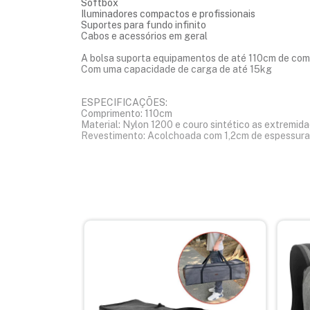
Softbox
Iluminadores compactos e profissionais
Suportes para fundo infinito
Cabos e acessórios em geral
A bolsa suporta equipamentos de até 110cm de comp
Com uma capacidade de carga de até 15kg
ESPECIFICAÇÕES:
Comprimento: 110cm
Material: Nylon 1200 e couro sintético as extremid
Revestimento: Acolchoada com 1,2cm de espessura 
Alça: Dupla com feixe tipo velcro e couro sintético
Zíper: Duplo de fácil manuseio
Peso máximo suportado: Até 15kg
Cor Interna: Amarela
Cor Externa: Cinza mesclado
ITENS INCLUSOS:
01 Capa para tripés de iluminação Optisom Mescla 