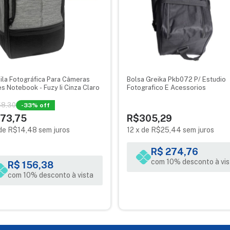
ila Fotográfica Para Câmeras
Bolsa Greika Pkb072 P/ Estudio
s Notebook - Fuzy Ii Cinza Claro
Fotografico E Acessorios
8,30
-
33
% off
73,75
R$305,29
de
R$14,48
sem juros
12
x
de
R$25,44
sem juros
R$ 274,76
com 10% desconto à vis
R$ 156,38
com 10% desconto à vista