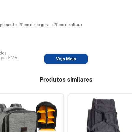
rimento, 20cm de largura e 20cm de altura.
ades
por E.V.A
Veja Mais
Produtos similares
de 110cm