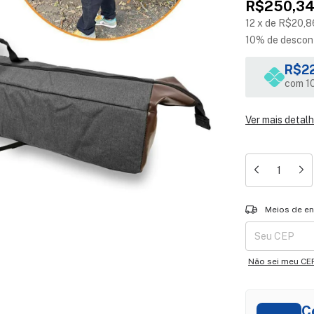
R$250,3
12
x
de
R$20,8
10% de descon
R$22
com 10
Ver mais detal
Entregas para o 
Meios de en
Não sei meu CE
C