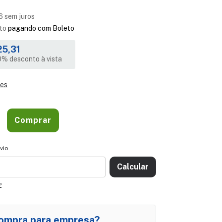
4
6
sem juros
to
pagando com Boleto
5,31
% desconto à vista
hes
CEP:
ALTERAR CEP
vio
Calcular
P
ompra para empresa?