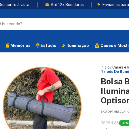
esconto à vista
Até 12x Sem Juros
Enviamos para 
s
Memórias
Estúdio
Iluminação
Cases e Moch
Início
/
Cases e 
Tripés De Ilum
Bolsa B
Ilumina
Optiso
SKU:
OPTMESCLA110
R$254,23
-
2
%