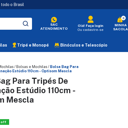
todo o Brasil
0
SAC
MINHA
Olá!
Faça login
ATENDIMENTO
SACOLA
Ou cadastre-se
ilas
Tripé e Monopé
Binóculos e Telescópio
Mochilas
/
Bolsas e Mochilas
/
Bolsa Bag Para
inação Estúdio 110cm - Optisom Mescla
ag Para Tripés De
ção Estúdio 110cm -
m Mescla
 off