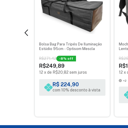
Marca: Optisom
Garantia: 03 meses
Compacta Zoomy
Bolsa Bag Para Tripés De Iluminação
Moch
órias
Estúdio 95cm - Optisom Mescla
Lente
R$271,42
R$25
-
8
% off
R$249,89
R$1
uros
12
x
de
R$20,82
sem juros
12
x
+2
R$ 224,90
nto à vista
com 10% desconto à vista