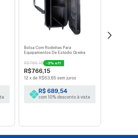
Bolsa Com Rodinhas Para
Mochila Fotogr
Equipamentos De Estúdio Greika
Optibag Color 
R$786,18
-
3
% off
R$607,39
-
14
R$766,15
R$523,49
12
x
de
R$63,85
sem juros
12
x
de
R$43,
R$ 689,54
R$ 4
ta
com 10% desconto à vista
com 10